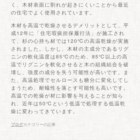
く、木材表面に割れが起きにくいことから最近
の住宅でよく使用されています。
木材を高温で乾燥させるデメリットとして、平
成12年に「住宅瑕疵担保履行法」が施工され
て、杉の心持ち材では120℃の高温乾燥が実施
されました。しかし、木材の主成分であるリグ
ニンの軟化温度は85℃のため、85℃以上の高
温でリグニンを軟化させると木の組織結合を破
壊し、強度の成分を失う可能性が高いです。ま
た、高温処理でセルロースも糖分に変化してし
まうため、耐蟻性を落とす可能性も高いです。
高温での乾燥が材に影響を与えることが知ら
れ、近年は50℃という低温で処理する低温乾
燥に変わってきています。
ブログ
カテゴリーの記事