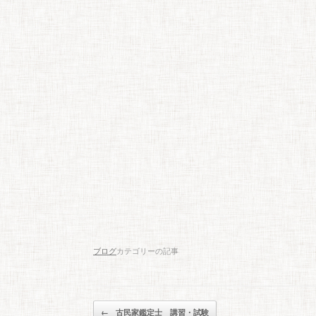
ブログ
カテゴリーの記事
投稿ナビゲーション
←
古民家鑑定士 講習・試験