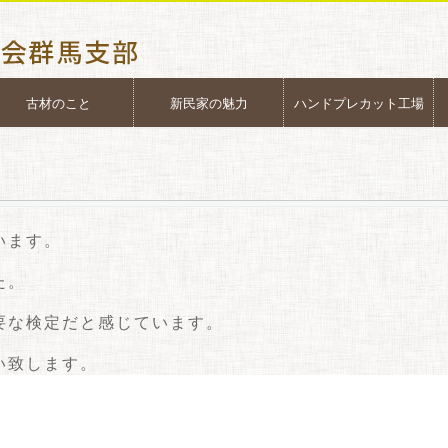
古材のこと
新民家の魅力
ハンドプレカット工場
います。
た。
要な検定だと感じています。
い致します。