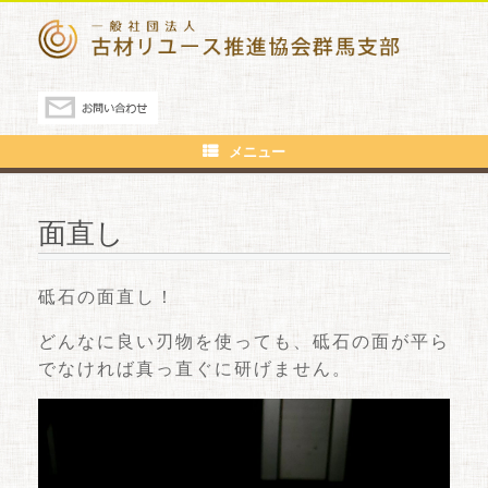
メニュー
面直し
砥石の面直し！
どんなに良い刃物を使っても、砥石の面が平ら
でなければ真っ直ぐに研げません。